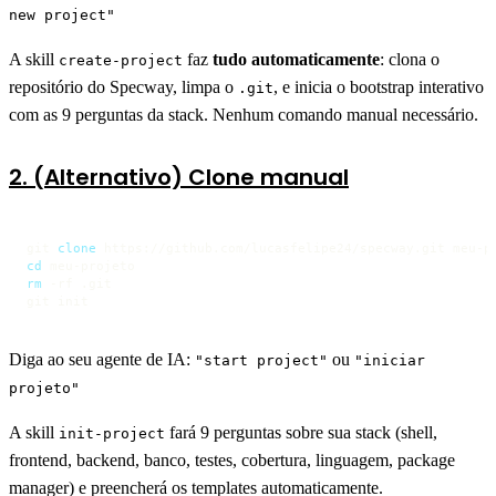
new project"
A skill
faz
tudo automaticamente
: clona o
create-project
repositório do Specway, limpa o
, e inicia o bootstrap interativo
.git
com as 9 perguntas da stack. Nenhum comando manual necessário.
2. (Alternativo) Clone manual
git 
clone
cd
rm
 -rf .git

git init
Diga ao seu agente de IA:
ou
"start project"
"iniciar
projeto"
A skill
fará 9 perguntas sobre sua stack (shell,
init-project
frontend, backend, banco, testes, cobertura, linguagem, package
manager) e preencherá os templates automaticamente.