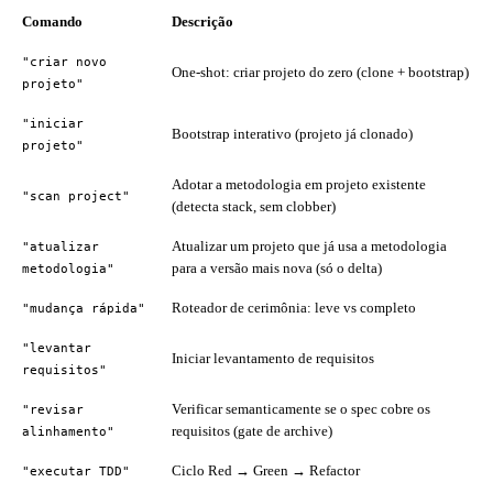
Comando
Descrição
"criar novo
One-shot: criar projeto do zero (clone + bootstrap)
projeto"
"iniciar
Bootstrap interativo (projeto já clonado)
projeto"
Adotar a metodologia em projeto existente
"scan project"
(detecta stack, sem clobber)
Atualizar um projeto que já usa a metodologia
"atualizar
para a versão mais nova (só o delta)
metodologia"
Roteador de cerimônia: leve vs completo
"mudança rápida"
"levantar
Iniciar levantamento de requisitos
requisitos"
Verificar semanticamente se o spec cobre os
"revisar
requisitos (gate de archive)
alinhamento"
Ciclo Red → Green → Refactor
"executar TDD"