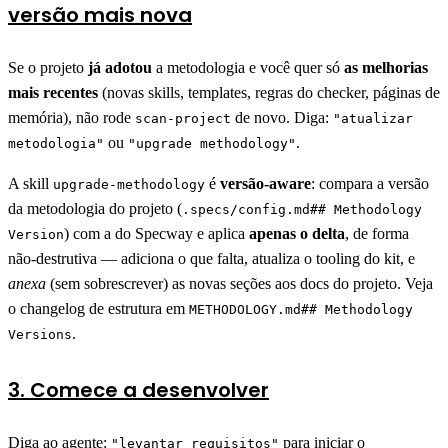
versão mais nova
Se o projeto
já adotou
a metodologia e você quer só
as melhorias
mais recentes
(novas skills, templates, regras do checker, páginas de
memória), não rode
de novo. Diga:
scan-project
"atualizar
ou
.
metodologia"
"upgrade methodology"
A skill
é
versão-aware
: compara a versão
upgrade-methodology
da metodologia do projeto (
.specs/config.md## Methodology
) com a do Specway e aplica
apenas o delta
, de forma
Version
não-destrutiva — adiciona o que falta, atualiza o tooling do kit, e
anexa
(sem sobrescrever) as novas seções aos docs do projeto. Veja
o changelog de estrutura em
METHODOLOGY.md## Methodology
.
Versions
3. Comece a desenvolver
Diga ao agente:
para iniciar o
"levantar requisitos"