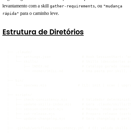
levantamento com a skill
, ou
gather-requirements
"mudança
para o caminho leve.
rápida"
Estrutura de Diretórios
├── .claude/

│   ├── settings.json               # Hook SessionStart: "ond
│   └── skills/                     # Skills (descobertas por
│       ├── INDEX.md                # Catálogo gerado (name +
│       └── <nome>/SKILL.md         # Uma pasta por skill, co
│

├── bin/

│   └── specway.mjs               # CLI: init | scan | upgrad
│

├── scripts/

│   ├── check-consistency.mjs       # Validador determinístic
│   ├── update-skills-index.mjs     # Gera .claude/skills/IND
│   ├── session-context.mjs         # Resumo "onde paramos" (
│   ├── cut-release.mjs             # Prepara release (corta 
│   └── update-changelog.mjs        # Gera changelog a partir
│

├── .github/workflows/consistency.yml  # CI: valida skills + 
│
