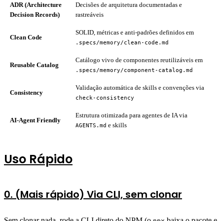
ADR (Architecture
Decisões de arquitetura documentadas e
Decision Records)
rastreáveis
SOLID, métricas e anti-padrões definidos em
Clean Code
.specs/memory/clean-code.md
Catálogo vivo de componentes reutilizáveis em
Reusable Catalog
.specs/memory/component-catalog.md
Validação automática de skills e convenções via
Consistency
check-consistency
Estrutura otimizada para agentes de IA via
AI-Agent Friendly
e skills
AGENTS.md
Uso Rápido
0. (Mais rápido) Via CLI, sem clonar
Sem clonar nada, rode a CLI direto do NPM (o
baixa o pacote e
npx