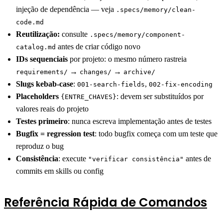
injeção de dependência — veja
.specs/memory/clean-
code.md
Reutilização:
consulte
.specs/memory/component-
antes de criar código novo
catalog.md
IDs sequenciais
por projeto: o mesmo número rastreia
→
→
requirements/
changes/
archive/
Slugs kebab-case
:
,
001-search-fields
002-fix-encoding
Placeholders
: devem ser substituídos por
{ENTRE_CHAVES}
valores reais do projeto
Testes primeiro
: nunca escreva implementação antes de testes
Bugfix = regression test
: todo bugfix começa com um teste que
reproduz o bug
Consistência
: execute
antes de
"verificar consistência"
commits em skills ou config
Referência Rápida de Comandos