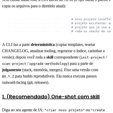
copia os arquivos para o diretório atual):
npx @lucasfelipe23/specway init      
# novo projeto (scaffol
npx @lucasfelipe23/specway scan      
# projeto existente: so
npx @lucasfelipe23/specway upgrade   
# projeto que já usa a 
npx @lucasfelipe23/specway check     
# roda os checks de con
A CLI faz a parte
determinística
(copiar templates, resetar
CHANGELOG, atualizar tooling, regenerar o índice, carimbar a
versão); depois você roda a
skill
correspondente (
/
init-project
/
) para a parte de
scan-project
upgrade-methodology
julgamento
(stack, memória, merges). Fixe uma versão com
para builds reprodutíveis. Ela nunca executa passos
@X.Y.Z
outward-facing (git, releases).
1. (Recomendado) One-shot com skill
Diga ao seu agente de IA:
ou
"criar novo projeto"
"create