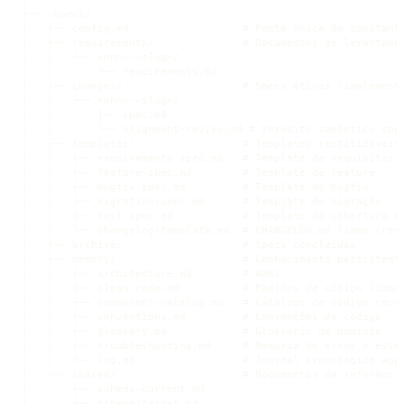
├── .specs/

│   ├── config.md                  # Fonte única de constante
│   ├── requirements/              # Documentos de levantamen
│   │   └── <nnn>-<slug>/

│   │       └── requirements.md

│   ├── changes/                   # Specs ativas (implementa
│   │   └── <nnn>-<slug>/

│   │       ├── spec.md

│   │       └── alignment-review.md # Veredito semântico spec
│   ├── templates/                 # Templates reutilizáveis

│   │   ├── requirements-spec.md   # Template de requisitos (
│   │   ├── feature-spec.md        # Template de feature

│   │   ├── bugfix-spec.md         # Template de bugfix

│   │   ├── migration-spec.md      # Template de migração

│   │   ├── test-spec.md           # Template de cobertura de
│   │   └── changelog-template.md  # CHANGELOG.md limpo (rese
│   ├── archive/                   # Specs concluídas

│   ├── memory/                    # Conhecimento persistente
│   │   ├── architecture.md        # ADRs

│   │   ├── clean-code.md          # Padrões de código limpo 
│   │   ├── component-catalog.md   # Catálogo de código reuti
│   │   ├── conventions.md         # Convenções de código

│   │   ├── glossary.md            # Glossário de domínio

│   │   ├── troubleshooting.md     # Memória de erros e estra
│   │   └── log.md                 # Journal cronológico appe
│   └── shared/                    # Documentos de referência
│       ├── schema-current.md

│       ├── schema-target.md
