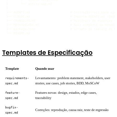
│       └── entity-map.md

│

├── AGENTS.md                      # Instrução-raiz para agen
├── CLAUDE.md                      # Importa AGENTS.md (@AGEN
├── CHANGELOG.md                   # Histórico de mudanças (g
├── METHODOLOGY.md                 # Guia completo da metodol
├── package.json                   # Scripts de tooling do ki
└── README.md
Templates de Especificação
Template
Quando usar
Levantamento: problem statement, stakeholders, user
requirements-
stories, use cases, job stories, BDD, MoSCoW
spec.md
Features novas: design, estados, edge cases,
feature-
traceability
spec.md
bugfix-
Correções: reprodução, causa raiz, teste de regressão
spec.md