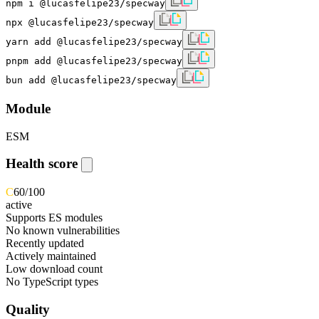
npm i @lucasfelipe23/specway
npx @lucasfelipe23/specway
yarn add @lucasfelipe23/specway
pnpm add @lucasfelipe23/specway
bun add @lucasfelipe23/specway
Module
ESM
Health score
C
60
/100
active
Supports ES modules
No known vulnerabilities
Recently updated
Actively maintained
Low download count
No TypeScript types
Quality