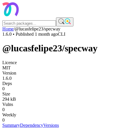
Home
/
@lucasfelipe23/specway
1.6.0
• Published
1 month ago
CLI
@lucasfelipe23/specway
Licence
MIT
Version
1.6.0
Deps
0
Size
294 kB
Vulns
0
Weekly
0
Summary
Dependency
Versions