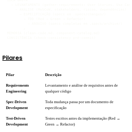
  → LEVANTAMENTO (gather-requirements: User Stories, Use Case
    → ANÁLISE (MoSCoW, stakeholders, riscos, dependências)

      → ESPECIFICAÇÃO (specs em .specs/changes/)

        → TDD (Red → Green → Refactor)

          → ARQUIVO (specs completas em .specs/archive/)

        ↙

MEMÓRIA (clean-code.md, component-catalog.md)

CONSISTÊNCIA (check-consistency pré-commit)
Pilares
Pilar
Descrição
Requirements
Levantamento e análise de requisitos antes de
Engineering
qualquer código
Spec-Driven
Toda mudança passa por um documento de
Development
especificação
Test-Driven
Testes escritos antes da implementação (Red →
Development
Green → Refactor)