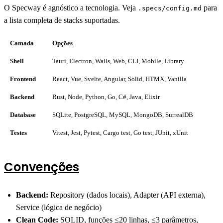
O Specway é agnóstico a tecnologia. Veja
para
.specs/config.md
a lista completa de stacks suportadas.
Camada
Opções
Shell
Tauri, Electron, Wails, Web, CLI, Mobile, Library
Frontend
React, Vue, Svelte, Angular, Solid, HTMX, Vanilla
Backend
Rust, Node, Python, Go, C#, Java, Elixir
Database
SQLite, PostgreSQL, MySQL, MongoDB, SurrealDB
Testes
Vitest, Jest, Pytest, Cargo test, Go test, JUnit, xUnit
Convenções
Backend:
Repository (dados locais), Adapter (API externa),
Service (lógica de negócio)
Clean Code:
SOLID, funções ≤20 linhas, ≤3 parâmetros,