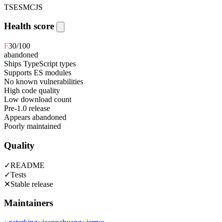
TS
ESM
CJS
Health score
F
30
/100
abandoned
Ships TypeScript types
Supports ES modules
No known vulnerabilities
High code quality
Low download count
Pre-1.0 release
Appears abandoned
Poorly maintained
Quality
✓
README
✓
Tests
✕
Stable release
Maintainers