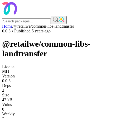
Home
/
@retailwe/common-libs-landtransfer
0.0.3
• Published
5 years ago
@retailwe/common-libs-
landtransfer
Licence
MIT
Version
0.0.3
Deps
2
Size
47 kB
Vulns
0
Weekly