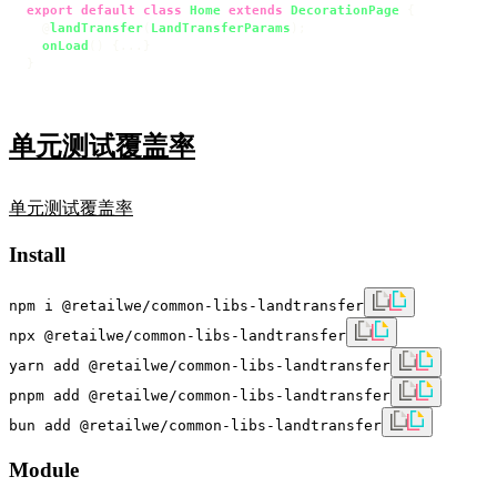
export
default
class
Home
extends
DecorationPage
 {

  @
landTransfer
(
LandTransferParams
);

onLoad
(
) {...}

}
单元测试覆盖率
单元测试覆盖率
Install
npm i @retailwe/common-libs-landtransfer
npx @retailwe/common-libs-landtransfer
yarn add @retailwe/common-libs-landtransfer
pnpm add @retailwe/common-libs-landtransfer
bun add @retailwe/common-libs-landtransfer
Module