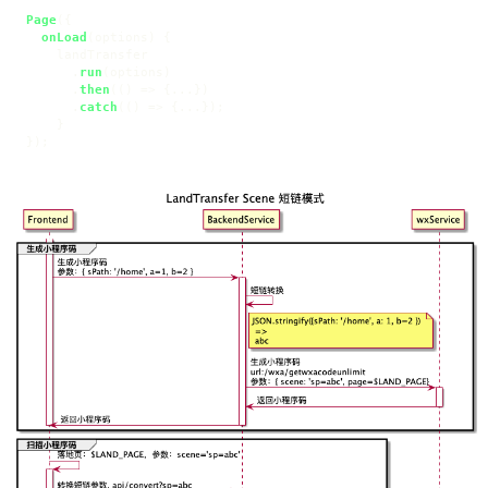
Page
({

onLoad
(
options
) {

    landTransfer

      .
run
(options)

      .
then
(
() =>
 {...})

      .
catch
(
() =>
 {...});

    }

});