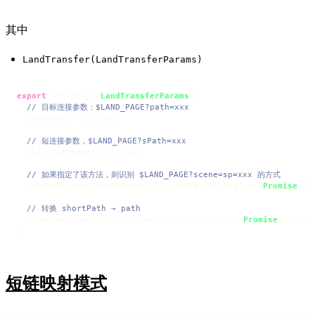
其中 
LandTransfer(LandTransferParams)
export
 interface 
LandTransferParams
 {

// 目标连接参数：$LAND_PAGE?path=xxx
  pathName?: string;

// 短连接参数，$LAND_PAGE?sPath=xxx
  shortPathName?: string;

// 如果指定了该方法，则识别 $LAND_PAGE?scene=sp=xxx 的方式
  onDecodeSceneShortParams?: 
(
sceneSp: string
) =>
Promise
<ob
// 转换 shortPath → path
  onConvertShortPath?: 
(
shortPath: string
) =>
Promise
<string>
}
短链映射模式