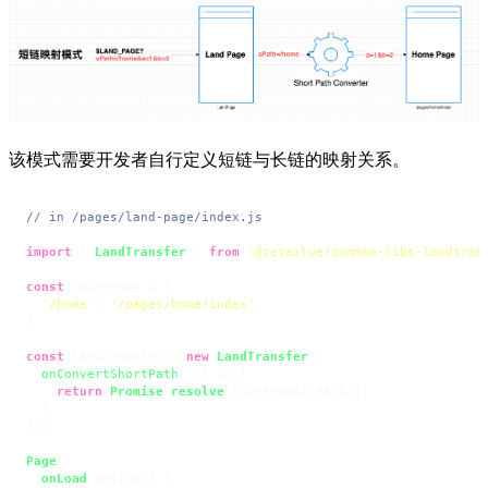
该模式需要开发者自行定义短链与长链的映射关系。
// in /pages/land-page/index.js
import
 { 
LandTransfer
 } 
from
'@retailwe/common-libs-landtran
const
 routerMap = {

'/home'
: 
'/pages/home/index'
,

}

const
 landTransfer = 
new
LandTransfer
({

onConvertShortPath
: 
() =>
 {

return
Promise
.
resolve
(routerMap[sPath]);

  }

});

Page
({

onLoad
(
options
) {
