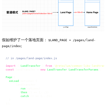
假如维护了一个落地页面：
$LAND_PAGE = /pages/land-
;
page/index
// in /pages/land-page/index.js
import
 { 
LandTransfer
 } 
from
'@retailwe/common-libs-landtran
const
 landTransfer = 
new
LandTransfer
(
LandTransferParams
);

Page
({

onLoad
(
options
) {

      landTransfer

        .
run
(options)

        .
then
(
() =>
 {...})

        .
catch
(
() =>
 {...});

  }

});