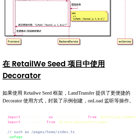
在 RetailWe Seed 项目中使用
Decorator
如果使用 Retailwe Seed 框架，LandTransfer 提供了更便捷的
Decorator 使用方式，封装了示例创建，onLoad 监听等操作。
import
 { decorator 
as
 landTransfer } 
from
'@retailwe/common-
import
 { wxPage } 
from
'@/core/decorator/index'
;

// such as /pages/home/index.ts
@
wxPage