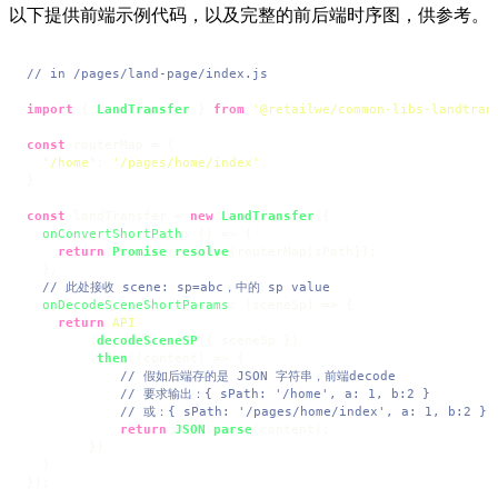
以下提供前端示例代码，以及完整的前后端时序图，供参考。
// in /pages/land-page/index.js
import
 { 
LandTransfer
 } 
from
'@retailwe/common-libs-landtran
const
 routerMap = {

'/home'
: 
'/pages/home/index'
,

}

const
 landTransfer = 
new
LandTransfer
({

onConvertShortPath
: 
() =>
 {

return
Promise
.
resolve
(routerMap[sPath]);

  },

// 此处接收 scene: sp=abc，中的 sp value
onDecodeSceneShortParams
: 
(
sceneSp
) =>
 {

return
API
        .
decodeSceneSP
({ sceneSp })

        .
then
(
(
content
) =>
 {

// 假如后端存的是 JSON 字符串，前端decode
// 要求输出：{ sPath: '/home', a: 1, b:2 }
// 或：{ sPath: '/pages/home/index', a: 1, b:2 }
return
JSON
.
parse
(content);

        })

  }

});
