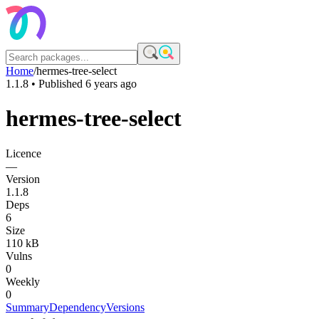
Home
/
hermes-tree-select
1.1.8
• Published
6 years ago
hermes-tree-select
Licence
—
Version
1.1.8
Deps
6
Size
110 kB
Vulns
0
Weekly
0
Summary
Dependency
Versions