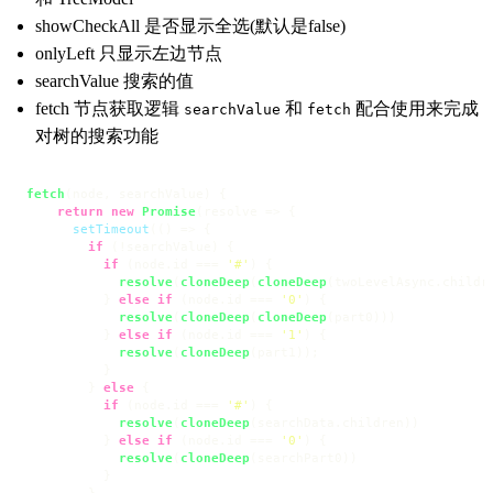
showCheckAll 是否显示全选(默认是false)
onlyLeft 只显示左边节点
searchValue 搜索的值
fetch 节点获取逻辑
和
配合使用来完成
searchValue
fetch
对树的搜索功能
fetch
(
node, searchValue
) {

return
new
Promise
(
resolve
 =>
 {

setTimeout
(
() =>
 {

if
 (!searchValue) {

if
 (node.
id
 === 
'#'
) {

resolve
(
cloneDeep
(
cloneDeep
(twoLevelAsync.
childr
          } 
else
if
 (node.
id
 === 
'0'
) {

resolve
(
cloneDeep
(
cloneDeep
(part0)))

          } 
else
if
 (node.
id
 === 
'1'
) {

resolve
(
cloneDeep
(part1));

          }

        } 
else
 {

if
 (node.
id
 === 
'#'
) {

resolve
(
cloneDeep
(searchData.
children
))

          } 
else
if
 (node.
id
 === 
'0'
) {

resolve
(
cloneDeep
(searchPart0))

          }

        }
