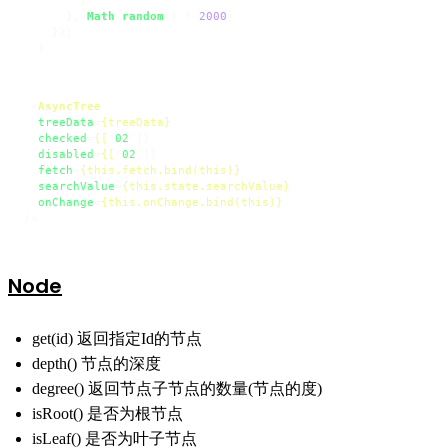
      }, 
Math
.
random
() * 
2000
)

    });

  }
<
AsyncTree
treeData
=
{treeData}
checked
=
{[
'
02
']}

disabled
=
{[
'
02
']}

fetch
=
{this.fetch.bind(this)}
searchValue
=
{this.state.searchValue}
onChange
=
{this.onChange.bind(this)}
/>
Node
get(id) 返回指定Id的节点
depth() 节点的深度
degree() 返回节点子节点的数量(节点的度)
isRoot() 是否为根节点
isLeaf() 是否为叶子节点