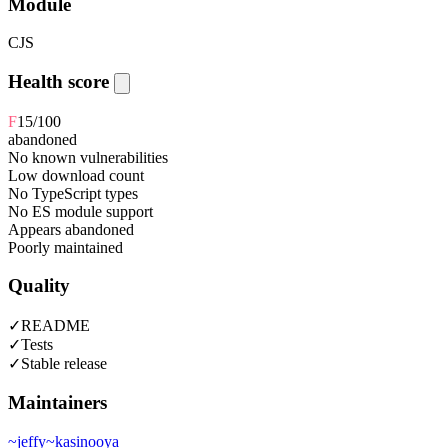
Module
CJS
Health score
F
15
/100
abandoned
No known vulnerabilities
Low download count
No TypeScript types
No ES module support
Appears abandoned
Poorly maintained
Quality
✓
README
✓
Tests
✓
Stable release
Maintainers
~
jeffy
~
kasinooya