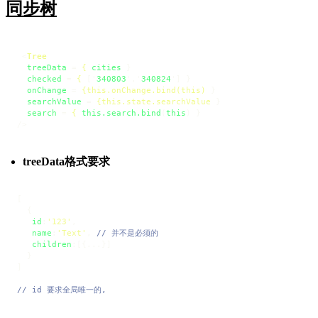
同步树
<
Tree
treeData
 = 
{
cities
 }

checked
 = 
{
 ['
340803
','
340824
'] }

onChange
 = 
{this.onChange.bind(this)
 }

searchValue
 = 
{this.state.searchValue
 }

search
 = 
{
this.search.bind
(
this
) }

/>
treeData格式要求
[

  {

id
:
'123'
,

name
:
'Text'
, 
// 并不是必须的
children
:[{...}]

  }

]

// id 要求全局唯一的,