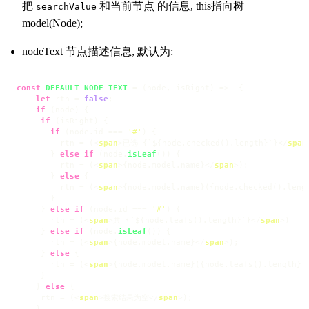
把
和当前节点 的信息, this指向树
searchValue
model(Node);
nodeText 节点描述信息, 默认为:
const
DEFAULT_NODE_TEXT
 = (
node, isRight
) =>  {

let
 rtn = 
false
;

if
 (node) {

if
 (isRight) {

if
 (node.
id
 === 
'#'
) {

         rtn = (
<
span
>
已选 {`${node.checked().length}`}
</
span
       } 
else
if
 (node.
isLeaf
()) {

         rtn = (
<
span
>
{node.model.name}
</
span
>
);

       } 
else
 {

         rtn = (
<
span
>
{node.model.name}({node.checked().leng
       }

     } 
else
if
 (node.
id
 === 
'#'
) {

       rtn = (
<
span
>
共 {`${node.leafs().length}`}
</
span
>
)

     } 
else
if
 (node.
isLeaf
()) {

       rtn = (
<
span
>
{node.model.name}
</
span
>
);

     } 
else
 {

       rtn = (
<
span
>
{node.model.name}({node.leafs().length})
     }

    } 
else
 {

     rtn = (
<
span
>
搜索结果为空
</
span
>
);

    }
