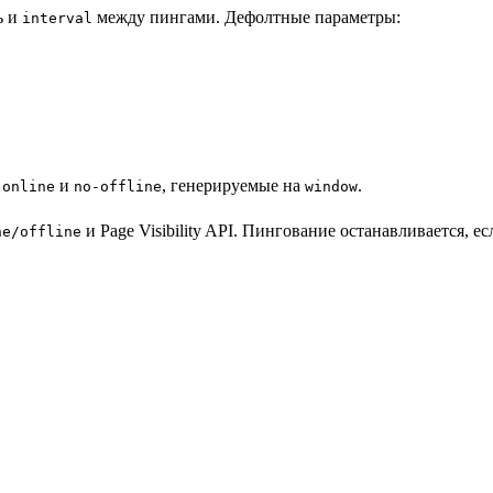
ь и
между пингами. Дефолтные параметры:
interval
и
, генерируемые на
.
-online
no-offline
window
и Page Visibility API. Пингование останавливается, е
ne/offline