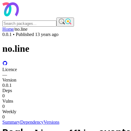
Home
/
no.line
0.0.1
• Published
13 years ago
no.line
Licence
—
Version
0.0.1
Deps
0
Vulns
0
Weekly
0
Summary
Dependency
Versions