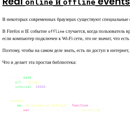
Real
и
events
online
offline
В некоторых современных браузерах существуют специальные
В Firefox и IE событие
случается, когда пользователь 
offline
если компьютер подключен к Wi-Fi сети, это не значит, что есть
Поэтому, чтобы на самом деле знать, есть ли доступ в интернет
Что и делает эта простая библиотека:
no.
line
.
init
({

url
: 
'/ping/'
,

interval
: 
10000
});

$(
window
)

    .
on
(
'no-online no-offline'
, 
function
(
e
) {

var
 is_online = (e.
type
 === 
'no-online'
);

        ...

    });