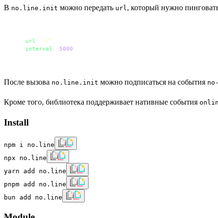
В
можно передать
, который нужно пинговат
no.line.init
url
{

url
: 
'/'
,

interval
: 
5000
}
После вызова
можно подписаться на события
no.line.init
no
Кроме того, библиотека поддерживает нативные события
onli
Install
npm i no.line
npx no.line
yarn add no.line
pnpm add no.line
bun add no.line
Module