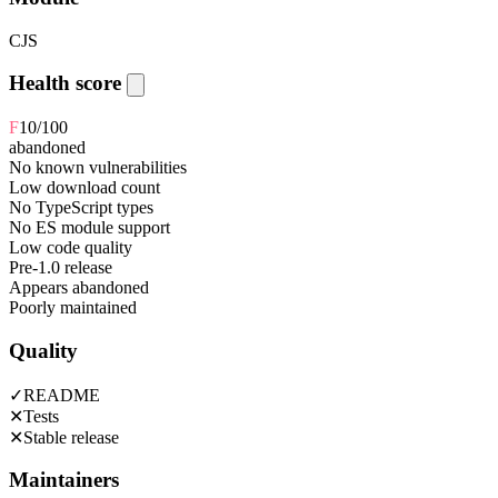
CJS
Health score
F
10
/100
abandoned
No known vulnerabilities
Low download count
No TypeScript types
No ES module support
Low code quality
Pre-1.0 release
Appears abandoned
Poorly maintained
Quality
✓
README
✕
Tests
✕
Stable release
Maintainers