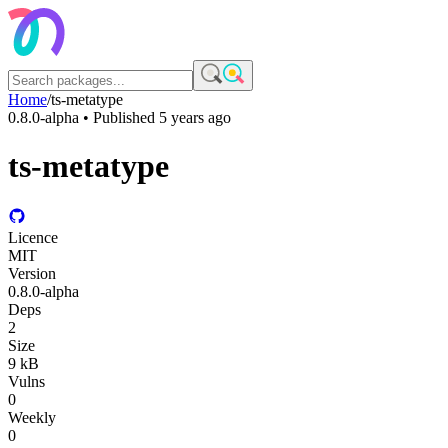
Home
/
ts-metatype
0.8.0-alpha
• Published
5 years ago
ts-metatype
Licence
MIT
Version
0.8.0-alpha
Deps
2
Size
9 kB
Vulns
0
Weekly
0