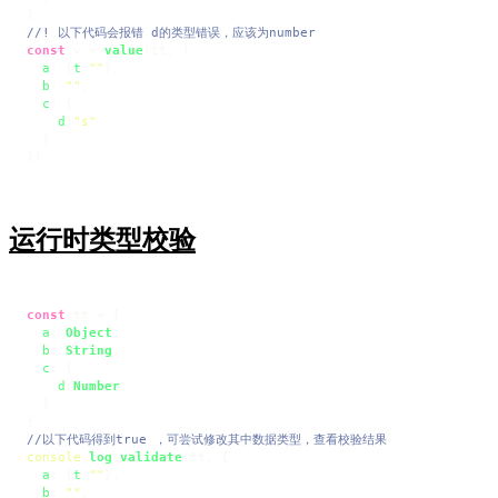
//! 以下代码会报错 d的类型错误，应该为number
const
 v = 
value
(tt, {

a
: {
t
:
""
},

b
: 
""
,

c
: {

d
:
"s"
  }

})
运行时类型校验
const
 tt = {

a
: 
Object
,

b
: 
String
,

c
: {

d
:
Number
  }

//以下代码得到true ，可尝试修改其中数据类型，查看校验结果
console
.
log
(
validate
(tt, {

a
: {
t
:
""
},

b
: 
""
,
