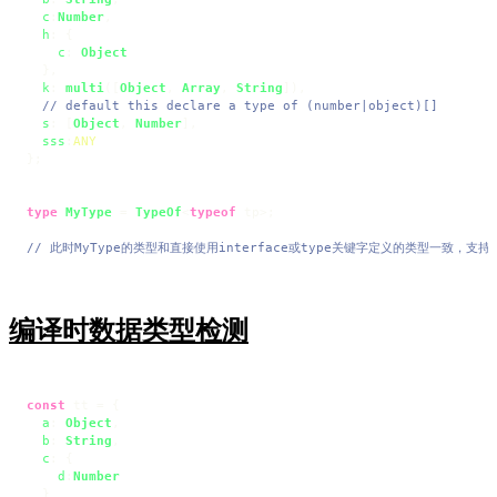
c
:
Number
,

h
: {

c
: 
Object
  },

k
: 
multi
([
Object
, 
Array
, 
String
]),

// default this declare a type of (number|object)[]
s
: [
Object
, 
Number
],

sss
:
ANY
};

type
MyType
 = 
TypeOf
<
typeof
 tp>;

// 此时MyType的类型和直接使用interface或type关键字定义的类型一致，支
编译时数据类型检测
const
 tt = {

a
: 
Object
,

b
: 
String
,

c
: {

d
:
Number
  }
