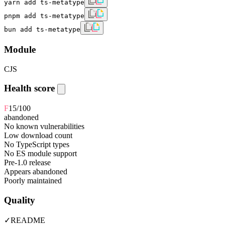
yarn add ts-metatype
pnpm add ts-metatype
bun add ts-metatype
Module
CJS
Health score
F
15
/100
abandoned
No known vulnerabilities
Low download count
No TypeScript types
No ES module support
Pre-1.0 release
Appears abandoned
Poorly maintained
Quality
✓
README