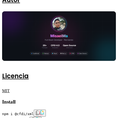
Licencia
MIT
Install
npm i @cfdi/xml