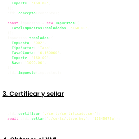
Importe
: 
'160.00'
,

});

cfdi.
concepto
(concepto);

const
 impuestos = 
new
Impuestos
({

TotalImpuestosTrasladados
: 
'160.00'
,

});

impuestos.
traslados
({

Impuesto
: 
'002'
,

TipoFactor
: 
'Tasa'
,

TasaOCuota
: 
'0.160000'
,

Importe
: 
'160.00'
,

Base
: 
'1000.00'
,

});

cfdi.
impuesto
(impuestos);
3. Certificar y sellar
cfdi.
certificar
(
'./certs/certificado.cer'
await
 cfdi.
sellar
(
'./certs/llave.key'
, 
'12345678a'
);