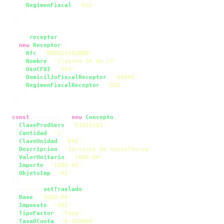
RegimenFiscal
: 
'601'
,

  })

);

cfdi.
receptor
(

new
Receptor
({

Rfc
: 
'BBB020202BBB'
,

Nombre
: 
'Cliente SA de CV'
,

UsoCFDI
: 
'G03'
,

DomicilioFiscalReceptor
: 
'64000'
,

RegimenFiscalReceptor
: 
'601'
,

  })

);

const
 concepto = 
new
Concepto
({

ClaveProdServ
: 
'01010101'
,

Cantidad
: 
'1'
,

ClaveUnidad
: 
'E48'
,

Descripcion
: 
'Servicio de consultoria'
,

ValorUnitario
: 
'1000.00'
,

Importe
: 
'1000.00'
,

ObjetoImp
: 
'02'
,

});

concepto.
setTraslado
({

Base
: 
'1000.00'
,

Impuesto
: 
'002'
,

TipoFactor
: 
'Tasa'
,

TasaOCuota
: 
'0.160000'
,
