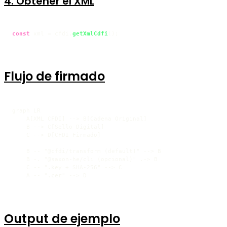
4. Obtener el XML
const
 xml = cfdi.
getXmlCdfi
();
Flujo de firmado
graph LR

    A[XML CFDI] --> B[Cadena Original]

    B --> C[Sello Digital]

    C --> D[CFDI Firmado]

    B -- "@cfdi/transform (default)" --> B

    B -. "@saxon-he/cli (opcional)" .-> B

    C -- ".key + SHA-256" --> C

    A -- ".cer" --> D
Output de ejemplo