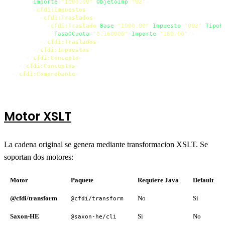
Importe
=
"1000.00"
ObjetoImp
=
"02"
>
<
cfdi:Impuestos
>
<
cfdi:Traslados
>
<
cfdi:Traslado
Base
=
"1000.00"
Impuesto
=
"002"
TipoF
TasaOCuota
=
"0.160000"
Importe
=
"160.00"
/>
</
cfdi:Traslados
>
</
cfdi:Impuestos
>
</
cfdi:Concepto
>
</
cfdi:Conceptos
>
</
cfdi:Comprobante
>
Motor XSLT
La cadena original se genera mediante transformacion XSLT. Se
soportan dos motores:
Motor
Paquete
Requiere Java
Default
@cfdi/transform
No
Si
@cfdi/transform
Saxon-HE
Si
No
@saxon-he/cli