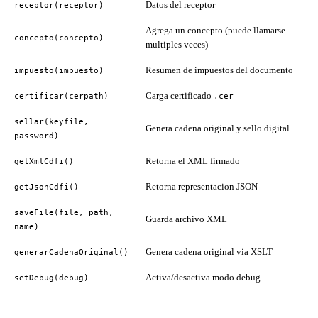
Datos del receptor
receptor(receptor)
Agrega un concepto (puede llamarse
concepto(concepto)
multiples veces)
Resumen de impuestos del documento
impuesto(impuesto)
Carga certificado
certificar(cerpath)
.cer
sellar(keyfile,
Genera cadena original y sello digital
password)
Retorna el XML firmado
getXmlCdfi()
Retorna representacion JSON
getJsonCdfi()
saveFile(file, path,
Guarda archivo XML
name)
Genera cadena original via XSLT
generarCadenaOriginal()
Activa/desactiva modo debug
setDebug(debug)