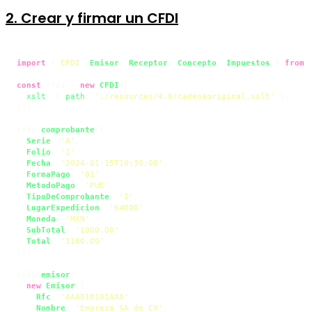
2. Crear y firmar un CFDI
import
 { 
CFDI
, 
Emisor
, 
Receptor
, 
Concepto
, 
Impuestos
 } 
from
const
 cfdi = 
new
CFDI
({

xslt
: { 
path
: 
'./resources/4.0/cadenaoriginal.xslt'
 },

});

cfdi.
comprobante
({

Serie
: 
'A'
,

Folio
: 
'1'
,

Fecha
: 
'2024-01-15T10:30:00'
,

FormaPago
: 
'01'
,

MetodoPago
: 
'PUE'
,

TipoDeComprobante
: 
'I'
,

LugarExpedicion
: 
'64000'
,

Moneda
: 
'MXN'
,

SubTotal
: 
'1000.00'
,

Total
: 
'1160.00'
,

});

cfdi.
emisor
(

new
Emisor
({

Rfc
: 
'AAA010101AAA'
,

Nombre
: 
'Empresa SA de CV'
,
