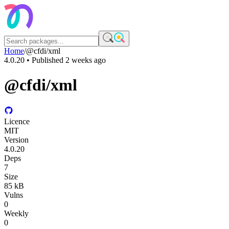
Home
/
@cfdi/xml
4.0.20
• Published
2 weeks ago
@cfdi/xml
Licence
MIT
Version
4.0.20
Deps
7
Size
85 kB
Vulns
0
Weekly
0