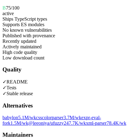
B
75
/100
active
Ships TypeScript types
Supports ES modules
No known vulnerabilities
Published with provenance
Recently updated
Actively maintained
High code quality
Low download count
Quality
✓
README
✓
Tests
✓
Stable release
Alternatives
babylon
5.1M
/wk
csscolorparser
3.7M
/wk
expr-eval-
fork
1.5M
/wk
@leeoniya/ufuzzy
247.7K
/wk
xml-parser
78.4K
/wk
Maintainers