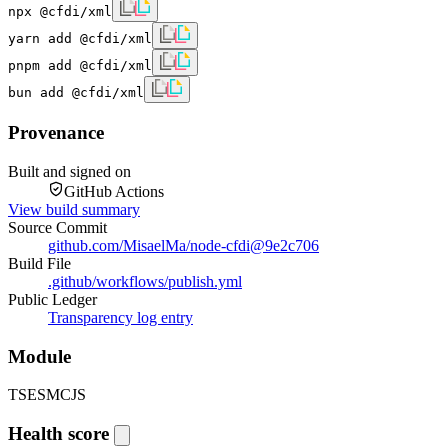
npx @cfdi/xml
yarn add @cfdi/xml
pnpm add @cfdi/xml
bun add @cfdi/xml
Provenance
Built and signed on
GitHub Actions
View build summary
Source Commit
github.com/MisaelMa/node-cfdi
@
9e2c706
Build File
.github/workflows/publish.yml
Public Ledger
Transparency log entry
Module
TS
ESM
CJS
Health score