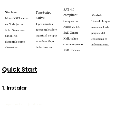
SAT 4.0
Sin Java
TypeScript
compliant
Modular
nativo
Motor XSLT nativo
Cumple con
Usa solo lo que
Tipos estrictos,
en Node.js con
Anexo 20 del
necesitas. Cada
autocompletado y
.
@cfdi/transform
SAT. Genera
paquete del
seguridad de tipos
Saxon-HE
XML valido
ecosistema es
en todo el flujo
disponible como
contra esquemas
independiente.
de facturacion.
alternativa.
XSD oficiales.
Quick Start
1. Instalar
npm install @cfdi/xml