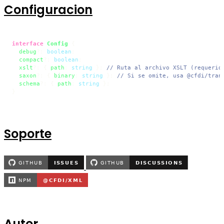
Configuracion
interface
Config
 {

debug
?: 
boolean
;

compact
?: 
boolean
;

xslt
?: { 
path
: 
string
 }; 
// Ruta al archivo XSLT (requerid
saxon
?: { 
binary
: 
string
 }; 
// Si se omite, usa @cfdi/tran
schema
?: { 
path
: 
string
 };

}
Soporte
Autor