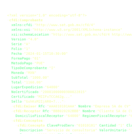
<?xml version=
"1.0"
 encoding=
"utf-8"
?>
<
cfdi:Comprobante
xmlns:cfdi
=
"http://www.sat.gob.mx/cfd/4"
xmlns:xsi
=
"http://www.w3.org/2001/XMLSchema-instance"
xsi:schemaLocation
=
"http://www.sat.gob.mx/cfd/4 http://www
Version
=
"4.0"
Serie
=
"A"
Folio
=
"1"
Fecha
=
"2024-01-15T10:30:00"
FormaPago
=
"01"
MetodoPago
=
"PUE"
TipoDeComprobante
=
"I"
Moneda
=
"MXN"
SubTotal
=
"1000.00"
Total
=
"1160.00"
LugarExpedicion
=
"64000"
NoCertificado
=
"20001000000300022815"
Certificado
=
"MIIFxTCCA62g..."
Sello
=
"GshKsM2IjAR0+7..."
>
<
cfdi:Emisor
Rfc
=
"AAA010101AAA"
Nombre
=
"Empresa SA de CV"
<
cfdi:Receptor
Rfc
=
"BBB020202BBB"
Nombre
=
"Cliente SA de CV
DomicilioFiscalReceptor
=
"64000"
RegimenFiscalReceptor
=
"6
<
cfdi:Conceptos
>
<
cfdi:Concepto
ClaveProdServ
=
"01010101"
Cantidad
=
"1"
Cla
Descripcion
=
"Servicio de consultoria"
ValorUnitario
=
"1