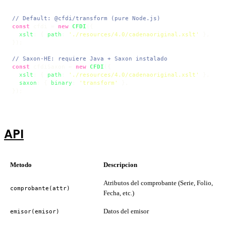
// Default: @cfdi/transform (pure Node.js)
const
 cfdi = 
new
CFDI
({

xslt
: { 
path
: 
'./resources/4.0/cadenaoriginal.xslt'
 },

});

// Saxon-HE: requiere Java + Saxon instalado
const
 cfdiSaxon = 
new
CFDI
({

xslt
: { 
path
: 
'./resources/4.0/cadenaoriginal.xslt'
 },

saxon
: { 
binary
: 
'transform'
 },

});
API
Metodo
Descripcion
Atributos del comprobante (Serie, Folio,
comprobante(attr)
Fecha, etc.)
Datos del emisor
emisor(emisor)