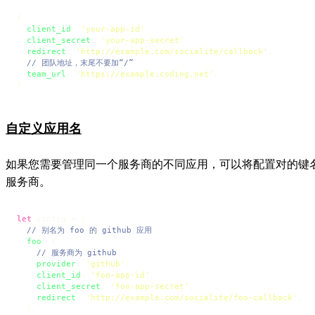
{

client_id
: 
'your-app-id'
,

client_secret
: 
'your-app-secret'
,

redirect
: 
'http://example.com/socialite/callback'
,

// 团队地址，末尾不要加“/”
team_url
: 
'https://example.coding.net'
,

}
自定义应用名
如果您需要管理同一个服务商的不同应用，可以将配置对的键
服务商。
let
 config = {

// 别名为 foo 的 github 应用
foo
: {

// 服务商为 github
provider
: 
'github'
,

client_id
: 
'foo-app-id'
,

client_secret
: 
'foo-app-secret'
,

redirect
: 
'http://example.com/socialite/foo-callback'
,

  },
