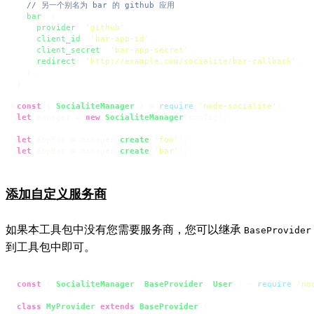
// 另一个别名为 bar 的 github 应用
bar
: {

provider
: 
'github'
,

client_id
: 
'bar-app-id'
,

client_secret
: 
'bar-app-secret'
,

redirect
: 
'http://example.com/socialite/bar-callback'
,

  },

}

const
 { 
SocialiteManager
 } = 
require
(
'node-socialite'
let
 manager = 
new
SocialiteManager
(config);

let
 appFoo = manager.
create
(
'foo'
let
 appBar = manager.
create
(
'bar'
);
添加自定义服务商
如果本工具包中没有您需要服务商，您可以继承
BaseProvider
到工具包中即可。
const
 { 
SocialiteManager
, 
BaseProvider
, 
User
 } = 
require
(
'no
class
MyProvider
extends
BaseProvider
 {
