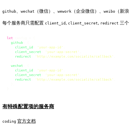
、
（微信）、
（企业微信）、
（新浪
github
wechat
wework
weibo
每个服务商只需配置
,
,
三个
client_id
client_secret
redirect
let
 config = {

github
: {

client_id
: 
'your-app-id'
,

client_secret
: 
'your-app-secret'
,

redirect
: 
'http://example.com/socialite/callback'
,

  },

wechat
: {

client_id
: 
'your-app-id'
,

client_secret
: 
'your-app-secret'
,

redirect
: 
'http://example.com/socialite/callback'
,

  },

}
有特殊配置项的服务商
官方文档
coding