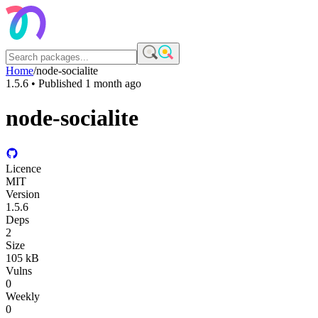
Home
/
node-socialite
1.5.6
• Published
1 month ago
node-socialite
Licence
MIT
Version
1.5.6
Deps
2
Size
105 kB
Vulns
0
Weekly
0