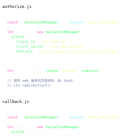
authorize.js
const
 { 
SocialiteManager
 } = 
require
(
'node-socialite'
);

let
 manager = 
new
SocialiteManager
({

github
: {

client_id
: 
'your-app-id'
,

client_secret
: 
'your-app-secret'
,

redirect
: 
'http://example.com/socialite/callback'
,

  },

});

let
 url = manager.
create
(
'github'
).
redirect
();

// 调用 web 服务的页面跳转，如：koa2
// ctx.redirect(url);
callback.js
const
 { 
SocialiteManager
 } = 
require
(
'node-socialite'
);

let
 manager = 
new
SocialiteManager
({

github
: {
