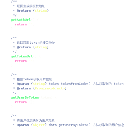
/**

   * 返回生成的授权地址

   * 
@return
 {
string
}

   */
getAuthUrl
(
) {

return
''
;

  }

/**

   * 返回获取token的接口地址

   * 
@return
 {
string
}

   */
getTokenUrl
(
) {

return
''
;

  }

/**

   * 根据token获取用户信息

   * 
@param
 {
string
} token tokenFromCode() 方法获取到的 token

   * 
@return
 {
Promise<object>
}

   */
getUserByToken
(
token
) {

return
 {};

  }

/**

   * 将用户信息映射为用户对象

   * 
@param
 {
object
} data getUserByToken() 方法获取到的用户信息
