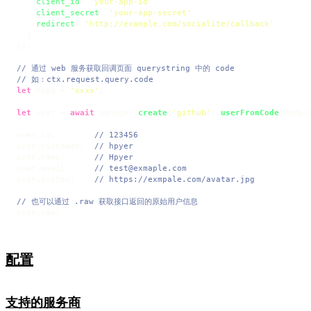
client_id
: 
'your-app-id'
,

client_secret
: 
'your-app-secret'
,

redirect
: 
'http://example.com/socialite/callback'
,

  },

});

// 通过 web 服务获取回调页面 querystring 中的 code
// 如：ctx.request.query.code
let
 code = 
'xxxx'
;

let
 user = 
await
 manager.
create
(
'github'
).
userFromCode
(code);
user.
id
;        
// 123456
user.
nickname
;  
// hpyer
user.
name
;      
// Hpyer
user.
email
;     
// test@exmaple.com
user.
avatar
;    
// https://exmpale.com/avatar.jpg
// 也可以通过 .raw 获取接口返回的原始用户信息
user.
raw
;
配置
支持的服务商