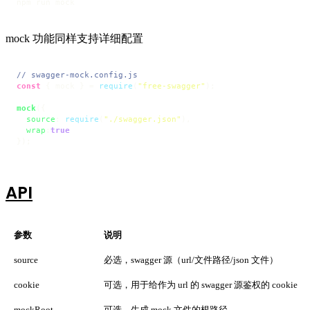
npm run mock
mock 功能同样支持详细配置
// swagger-mock.config.js
const
 { mock } = 
require
(
"free-swagger"
);

mock
({

source
: 
require
(
"./swagger.json"
),

wrap
:
true
});
API
参数
说明
source
必选，swagger 源（url/文件路径/json 文件）
cookie
可选，用于给作为 url 的 swagger 源鉴权的 cookie
mockRoot
可选，生成 mock 文件的根路径