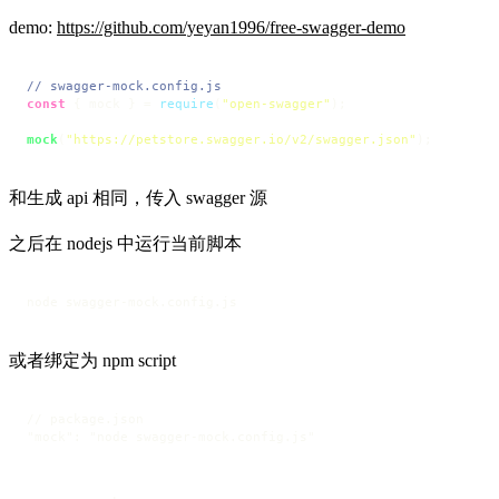
demo:
https://github.com/yeyan1996/free-swagger-demo
// swagger-mock.config.js
const
 { mock } = 
require
(
"open-swagger"
);

mock
(
"https://petstore.swagger.io/v2/swagger.json"
);
和生成 api 相同，传入 swagger 源
之后在 nodejs 中运行当前脚本
node swagger-mock.config.js
或者绑定为 npm script
// package.json

"mock": "node swagger-mock.config.js"