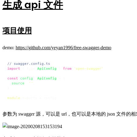
生成 api 文件
项目使用
demo:
https://github.com/yeyan1996/free-swagger-demo
// swagger.config.ts
import
 { type 
ApiConfig
 } 
from
'open-swagger'
const
config
: 
ApiConfig
 = {

source
: 
''
,

}

module
.
exports
 = config
参数为 swagger 源，可以是 url，也可以是本地的 json 文件的