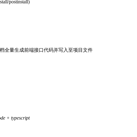
tall/postinstall)
ger 文档全量生成前端接口代码并写入至项目文件
 typescript