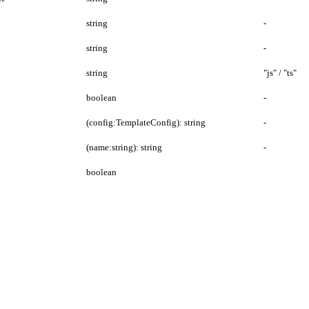
string
-
string
-
string
"js" / "ts"
boolean
-
(config:TemplateConfig): string
-
(name:string): string
-
boolean