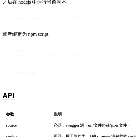
之后在 nodejs 中运行当前脚本
npx open-swagger -c swagger.config.ts
或者绑定为 npm script
// package.json

"swagger": "open-swagger -c swagger.config.ts"
npm run swagger
API
参数
说明
source
必选，swagger 源（url/文件路径/json 文件）
cookie
可选，用于给作为 url 的 swagger 源鉴权的 cooki