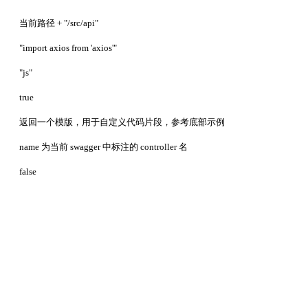
当前路径 + "/src/api"
"import axios from 'axios'"
"js"
true
返回一个模版，用于自定义代码片段，参考底部示例
name 为当前 swagger 中标注的 controller 名
false