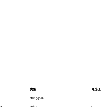
类型
可选值
string/json
-
e
string
-