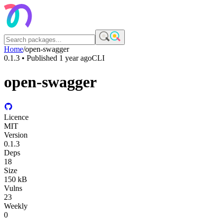
Home
/
open-swagger
0.1.3
• Published
1 year ago
CLI
open-swagger
Licence
MIT
Version
0.1.3
Deps
18
Size
150 kB
Vulns
23
Weekly
0