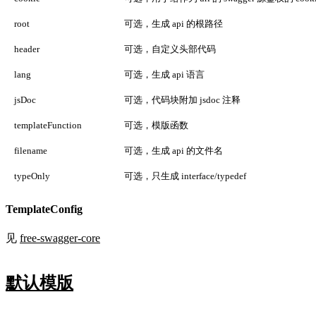
root
可选，生成 api 的根路径
header
可选，自定义头部代码
lang
可选，生成 api 语言
jsDoc
可选，代码块附加 jsdoc 注释
templateFunction
可选，模版函数
filename
可选，生成 api 的文件名
typeOnly
可选，只生成 interface/typedef
TemplateConfig
见
free-swagger-core
默认模版